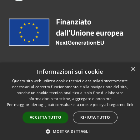
Recapiti e contatti
×
Informazioni sui cookie
Telefono:
0825 849005
Questo sito web utilizza cookie tecnici e assimilati strettamente
necessari al corretto funzionamento e alla navigazione del sito,
nonché un cookie tecnico analitico al solo fine di elaborare
informazioni statistiche, aggregate e anonime.
RSS
Copyright © 2026 • Portale
Per maggiori dettagli, può consultare la cookie policy al seguente
link
Accessibilità
Opendata • Powered by
Privacy
Municipium
Accesso
•
ACCETTA TUTTO
RIFIUTA TUTTO
Cookie
redazione
Mappa del sito
MOSTRA DETTAGLI