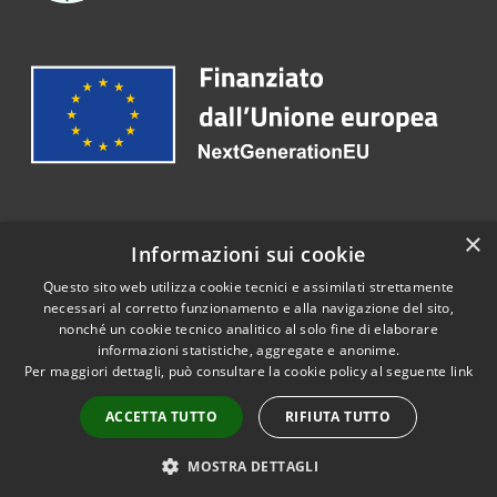
Recapiti e contatti
×
Informazioni sui cookie
Telefono:
0825 849005
Questo sito web utilizza cookie tecnici e assimilati strettamente
necessari al corretto funzionamento e alla navigazione del sito,
nonché un cookie tecnico analitico al solo fine di elaborare
informazioni statistiche, aggregate e anonime.
RSS
Copyright © 2026 • Portale
Per maggiori dettagli, può consultare la cookie policy al seguente
link
Accessibilità
Opendata • Powered by
Privacy
Municipium
Accesso
•
ACCETTA TUTTO
RIFIUTA TUTTO
Cookie
redazione
Mappa del sito
MOSTRA DETTAGLI